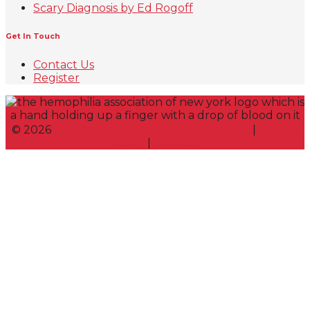
Scary Diagnosis by Ed Rogoff
Get In Touch
Contact Us
Register
©
2026
Hemophilia Association of New York
|
Privacy
Policy
|
Sitemap