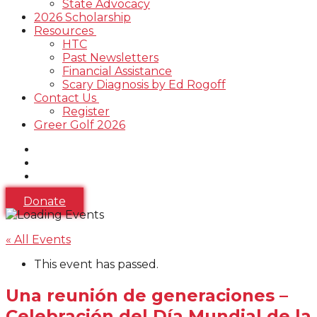
State Advocacy
2026 Scholarship
Resources
HTC
Past Newsletters
Financial Assistance
Scary Diagnosis by Ed Rogoff
Contact Us
Register
Greer Golf 2026
Donate
« All Events
This event has passed.
Una reunión de generaciones –
Celebración del Día Mundial de la